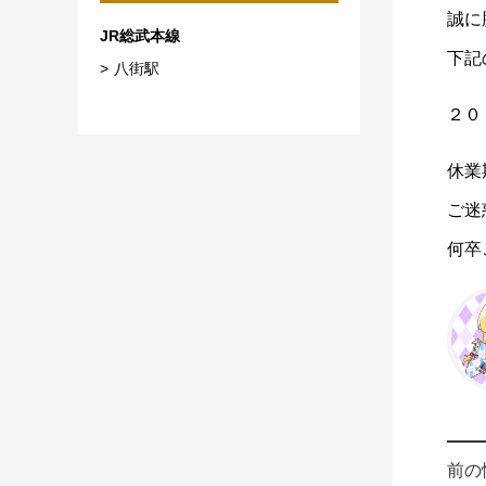
誠に
JR総武本線
下記
八街駅
２０
休業
ご迷
何卒
前の