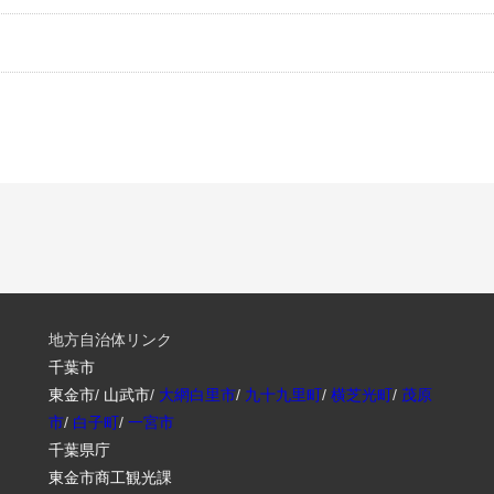
地方自治体リンク
千葉市
東金市
/
山武市
/
大網白里市
/
九十九里町
/
横芝光町
/
茂原
市
/
白子町
/
一宮市
千葉県庁
東金市商工観光課